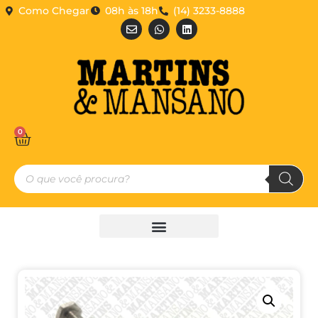
Como Chegar
08h às 18h
(14) 3233-8888
0