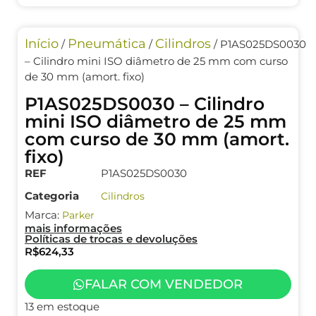
Início
Pneumática
Cilindros
/
/
/ P1AS025DS0030
– Cilindro mini ISO diâmetro de 25 mm com curso
de 30 mm (amort. fixo)
P1AS025DS0030 – Cilindro
mini ISO diâmetro de 25 mm
com curso de 30 mm (amort.
fixo)
REF
P1AS025DS0030
Categoria
Cilindros
Marca:
Parker
mais informações
Políticas de trocas e devoluções
R$
624,33
FALAR COM VENDEDOR
13 em estoque