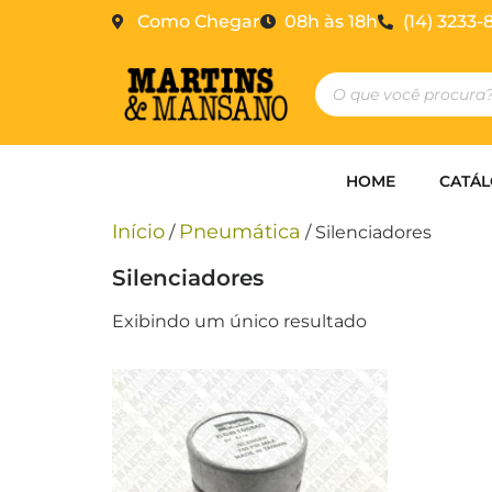
Como Chegar
08h às 18h
(14) 3233-
HOME
CATÁ
Início
Pneumática
/
/ Silenciadores
Silenciadores
Exibindo um único resultado