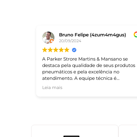
Bruno Felipe (4zum4m4gus)
20/09/2024
A Parker Strore Martins & Mansano se
destaca pela qualidade de seus produtos
pneumáticos e pela excelência no
atendimento. A equipe técnica é
altamente qualificada e sempre pronta
Leia mais
para auxiliar nas necessidades dos cliente
Recomendo!