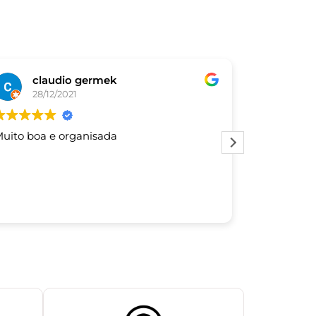
claudio germek
De
28/12/2021
03/
uito boa e organisada
Este usuár