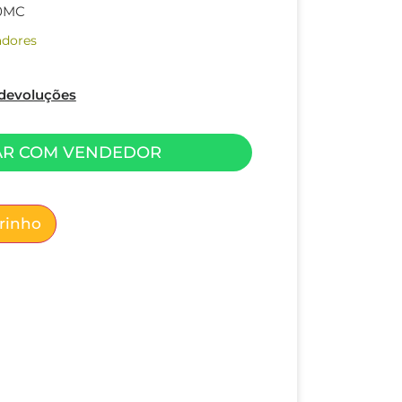
0MC
adores
e devoluções
AR COM VENDEDOR
rrinho