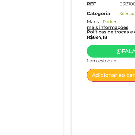
REF
ESB10
Categoria
Silenci
Marca:
Parker
mais informações
Políticas de trocas 
R$
694,18
FAL
1 em estoque
Adicionar ao ca