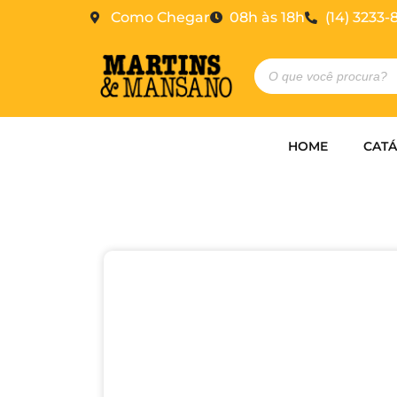
Como Chegar
08h às 18h
(14) 3233-
HOME
CAT