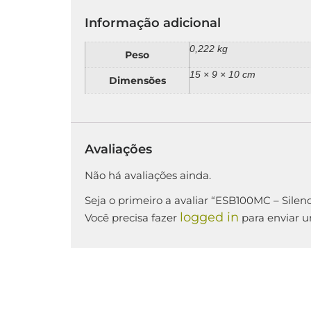
Informação adicional
0,222 kg
Peso
15 × 9 × 10 cm
Dimensões
Avaliações
Não há avaliações ainda.
Seja o primeiro a avaliar “ESB100MC – Silen
logged in
Você precisa fazer
para enviar u