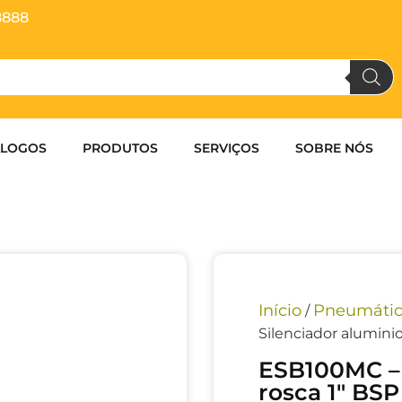
8888
ÁLOGOS
PRODUTOS
SERVIÇOS
SOBRE NÓS
Início
Pneumáti
/
Silenciador aluminio
ESB100MC – 
rosca 1″ BSP