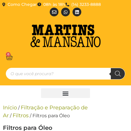
Como Chegar
08h às 18h
(14) 3233-8888
0
Início
Filtração e Preparação de
/
Ar
Filtros
/
/ Filtros para Óleo
Filtros para Óleo