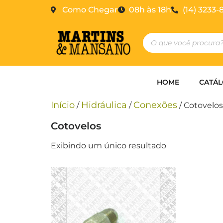
Como Chegar
08h às 18h
(14) 3233-
HOME
CATÁ
Início
Hidráulica
Conexões
/
/
/ Cotovelos
Cotovelos
Exibindo um único resultado