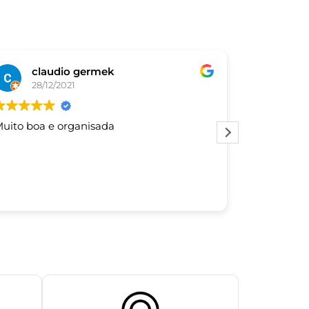
claudio germek
De
28/12/2021
03/
uito boa e organisada
Este usuár