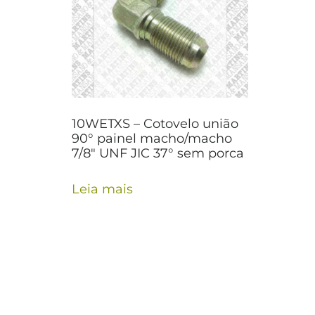
10WETXS – Cotovelo união
90° painel macho/macho
7/8″ UNF JIC 37° sem porca
Leia mais