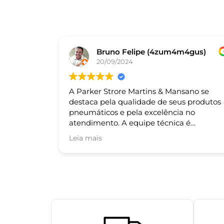
Bruno Felipe (4zum4m4gus)
20/09/2024
A Parker Strore Martins & Mansano se
destaca pela qualidade de seus produtos
pneumáticos e pela excelência no
atendimento. A equipe técnica é
altamente qualificada e sempre pronta
Leia mais
para auxiliar nas necessidades dos cliente
Recomendo!