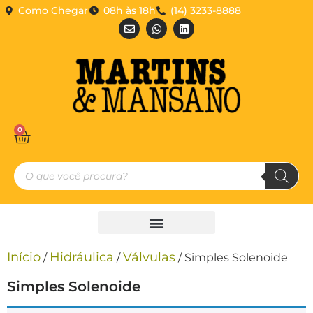
Como Chegar
08h às 18h
(14) 3233-8888
0
Início
Hidráulica
Válvulas
/
/
/ Simples Solenoide
Simples Solenoide