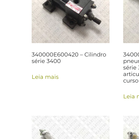
340000E600420 – Cilindro
34000
série 3400
pneum
série 
artic
Leia mais
curs
Leia 