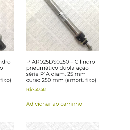
ndro
P1AR025DS0250 – Cilindro
ão
pneumático dupla ação
m
série P1A diam. 25 mm
fixo)
curso 250 mm (amort. fixo)
R$
750,58
Adicionar ao carrinho