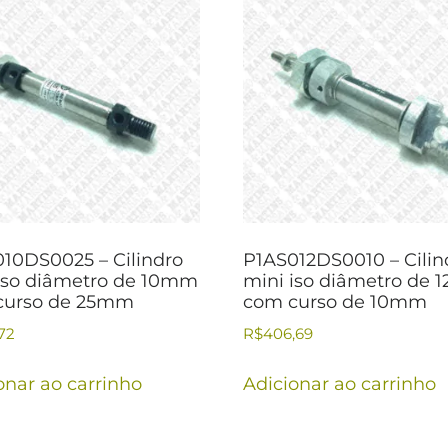
10DS0025 – Cilindro
P1AS012DS0010 – Cilin
iso diâmetro de 10mm
mini iso diâmetro de
curso de 25mm
com curso de 10mm
72
R$
406,69
onar ao carrinho
Adicionar ao carrinho