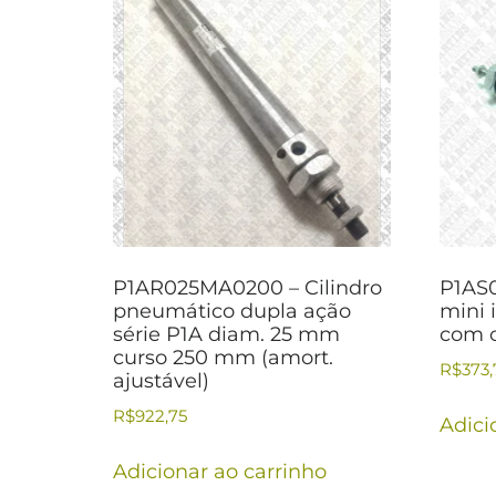
P1AR025MA0200 – Cilindro
P1AS0
pneumático dupla ação
mini 
série P1A diam. 25 mm
com 
curso 250 mm (amort.
R$
373,
ajustável)
R$
922,75
Adici
Adicionar ao carrinho