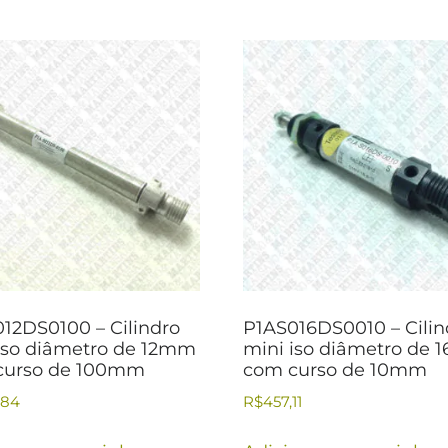
12DS0100 – Cilindro
P1AS016DS0010 – Cilin
iso diâmetro de 12mm
mini iso diâmetro de
curso de 100mm
com curso de 10mm
,84
R$
457,11