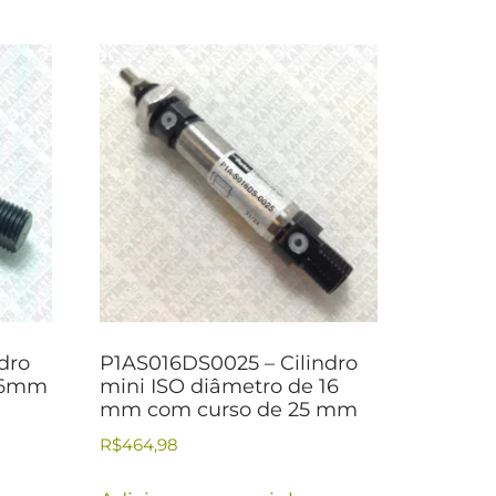
dro
P1AS016DS0025 – Cilindro
 16mm
mini ISO diâmetro de 16
mm com curso de 25 mm
R$
464,98