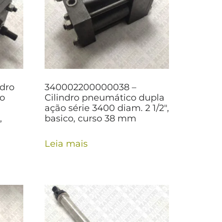
ndro
340002200000038 –
ão
Cilindro pneumático dupla
ação série 3400 diam. 2 1/2″,
,
basico, curso 38 mm
Leia mais