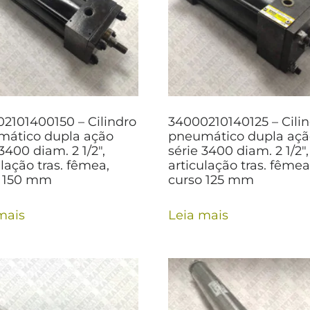
2101400150 – Cilindro
34000210140125 – Cili
ático dupla ação
pneumático dupla aç
3400 diam. 2 1/2″,
série 3400 diam. 2 1/2″,
ulação tras. fêmea,
articulação tras. fêmea
o 150 mm
curso 125 mm
mais
Leia mais