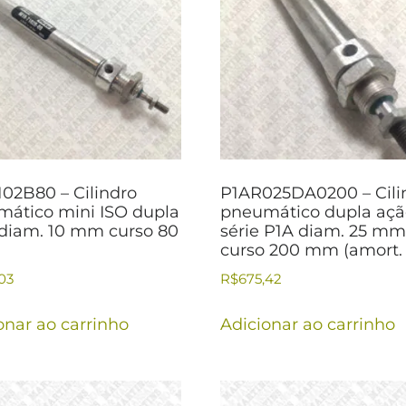
02B80 – Cilindro
P1AR025DA0200 – Cili
ático mini ISO dupla
pneumático dupla aç
diam. 10 mm curso 80
série P1A diam. 25 m
curso 200 mm (amort. 
03
R$
675,42
onar ao carrinho
Adicionar ao carrinho