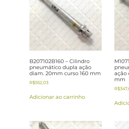
B207102B160 – Cilindro
M1071
pneumático dupla ação
pneum
diam. 20mm curso 160 mm
ação 
mm
R$
552,03
R$
347,
Adicionar ao carrinho
Adici