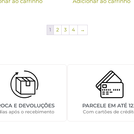
onar ao carrinho
Adicionar ao carrinho
1
2
3
4
→
ROCA E DEVOLUÇÕES
PARCELE EM ATÉ 12
dias após o recebimento
Com cartões de crédit