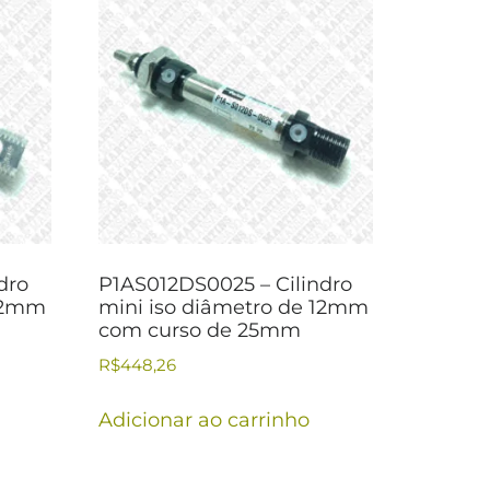
dro
P1AS012DS0025 – Cilindro
 12mm
mini iso diâmetro de 12mm
com curso de 25mm
R$
448,26
Adicionar ao carrinho