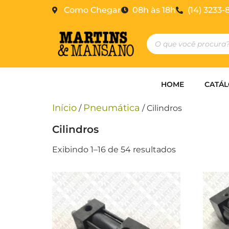
Como Chegar
08h às 18h
(14) 3233-
HOME
CATÁ
Início
Pneumática
/
/ Cilindros
Cilindros
Exibindo 1–16 de 54 resultados