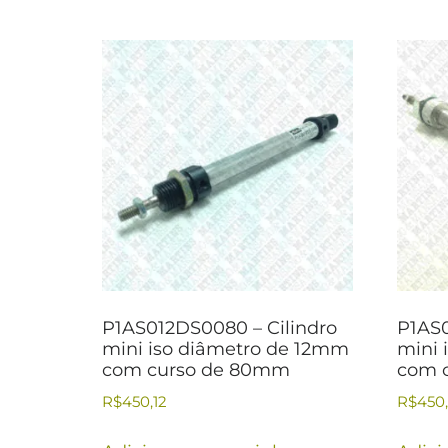
P1AS012DS0080 – Cilindro
P1AS0
mini iso diâmetro de 12mm
mini 
com curso de 80mm
com 
R$
450,12
R$
450