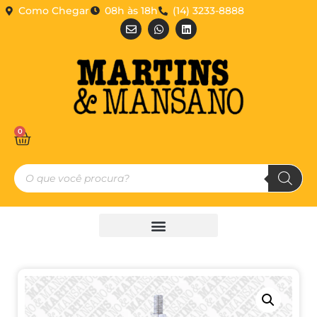
Como Chegar
08h às 18h
(14) 3233-8888
0