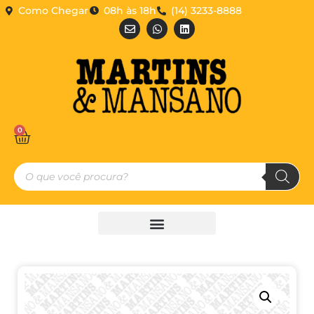
Como Chegar
08h às 18h
(14) 3233-8888
0