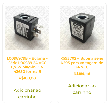
L0098979B – Bobina –
K593702 – Bobina serie
Série L00989 24 VCC
K593 para voltagem de
6,7 W plug-in DIN
24 VCC
43650 forma B
R$
159,46
R$
180,88
Adicionar ao
Adicionar ao
carrinho
carrinho