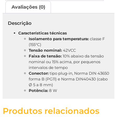
Avaliações (0)
Descrição
Características técnicas
Isolamento para temperatura:
classe F
(155°C)
Tensão nominal:
42VCC
Faixa de tensão:
10% abaixo da tensão
nominal ou 15% acima, por pequenos
intervalos de tempo
Conector:
tipo plug-in, Norma DIN 43650
forma B (PG11) e Norma DIN40430 (cabo
Ø 5 a 8 mm)
Potência:
8 W
Produtos relacionados