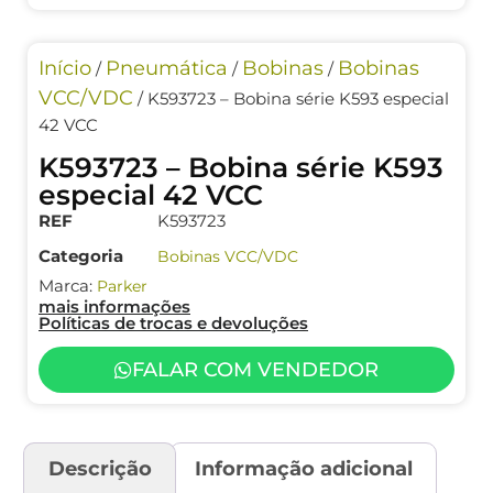
Início
Pneumática
Bobinas
Bobinas
/
/
/
VCC/VDC
/ K593723 – Bobina série K593 especial
42 VCC
K593723 – Bobina série K593
especial 42 VCC
REF
K593723
Categoria
Bobinas VCC/VDC
Marca:
Parker
mais informações
Políticas de trocas e devoluções
FALAR COM VENDEDOR
Descrição
Informação adicional