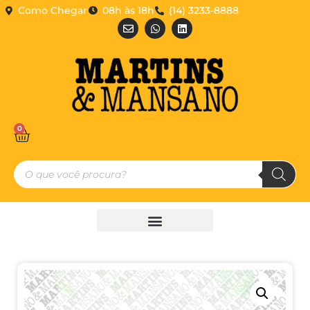
Como Chegar
08h às 18h
(14) 3233-8888
0