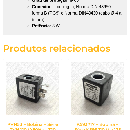
Grau de proteção:
IP65
Conector:
tipo plug-in, Norma DIN 43650
forma B (PG9) e
Norma DIN40430 (cabo Ø 4 a
8 mm)
Potência:
3 W
Produtos relacionados
PVN53 – Bobina – Série
K593717 – Bobina –
PVN 110 V/50Hz – 120
Série K593 110 V a 125