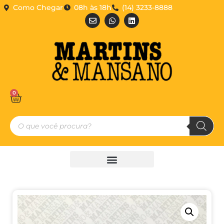
Como Chegar
08h às 18h
(14) 3233-8888
0