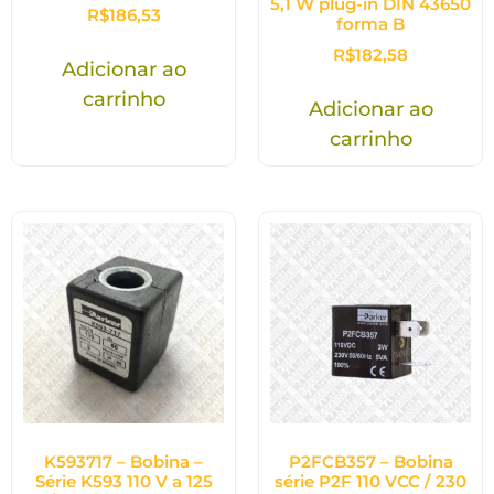
5,1 W plug-in DIN 43650
R$
186,53
forma B
R$
182,58
Adicionar ao
carrinho
Adicionar ao
carrinho
K593717 – Bobina –
P2FCB357 – Bobina
Série K593 110 V a 125
série P2F 110 VCC / 230