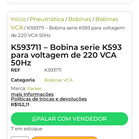
Início
Pneumática
Bobinas
Bobinas
/
/
/
VCA
/ K593711 – Bobina serie K593 para voltagem
de 220 VCA 50Hz
K593711 – Bobina serie K593
para voltagem de 220 VCA
50Hz
REF
K593711
Categoria
Bobinas VCA
Marca:
Parker
mais informações
Políticas de trocas e devoluções
R$
152,11
FALAR COM VENDEDOR
7 em estoque