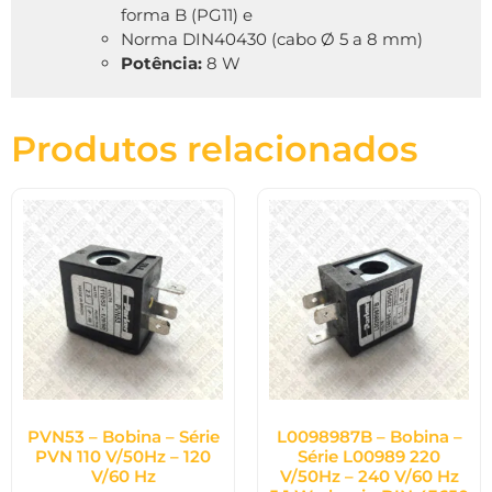
forma B (PG11) e
Norma DIN40430 (cabo Ø 5 a 8 mm)
Potência:
8 W
Produtos relacionados
PVN53 – Bobina – Série
L0098987B – Bobina –
PVN 110 V/50Hz – 120
Série L00989 220
V/60 Hz
V/50Hz – 240 V/60 Hz