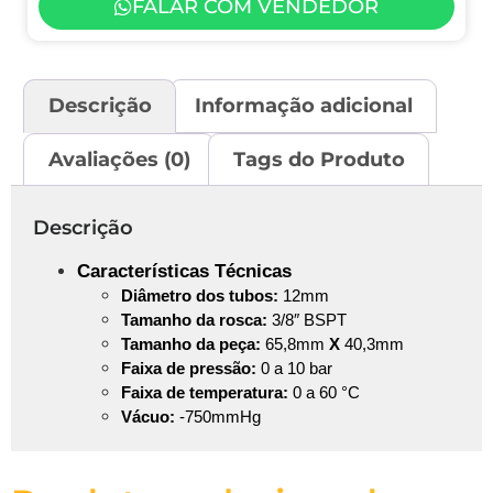
FALAR COM VENDEDOR
Descrição
Informação adicional
Avaliações (0)
Tags do Produto
Descrição
Características Técnicas
Diâmetro
dos tubos:
12mm
Tamanho da rosca:
3/8″ BSPT
Tamanho da peça:
65,8mm
X
40,3mm
Faixa de pressão:
0 a 10 bar
Faixa de temperatura:
0 a 60 °C
Vácuo:
-750mmHg