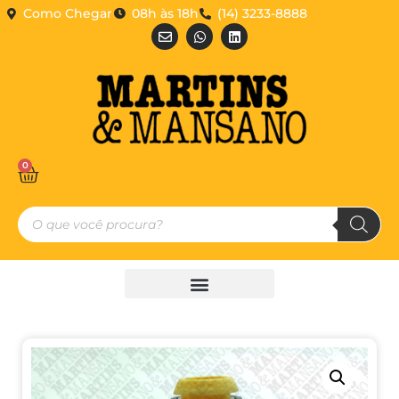
Como Chegar
08h às 18h
(14) 3233-8888
0