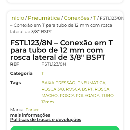
Início
Pneumática
Conexões
T
/
/
/
/ FSTL123/8N
– Conexão em T para tubo de 12 mm com rosca
lateral de 3/8″ BSPT
FSTL123/8N – Conexão em T
para tubo de 12 mm com
rosca lateral de 3/8″ BSPT
REF
FSTL123/8N
Categoria
T
Tags
,
,
BAIXA PRESSÃO
PNEUMÁTICA
,
,
ROSCA 3/8
ROSCA BSPT
ROSCA
,
,
MACHO
ROSCA POLEGADA
TUBO
12mm
Marca:
Parker
mais informações
Políticas de trocas e devoluções