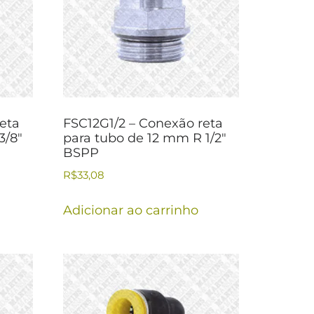
eta
FSC12G1/2 – Conexão reta
3/8″
para tubo de 12 mm R 1/2″
BSPP
R$
33,08
Adicionar ao carrinho