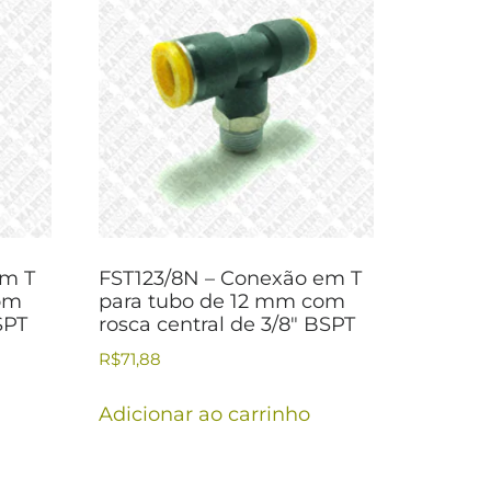
em T
FST123/8N – Conexão em T
om
para tubo de 12 mm com
SPT
rosca central de 3/8″ BSPT
R$
71,88
Adicionar ao carrinho