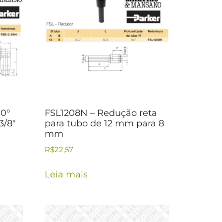
90°
FSL1208N – Redução reta
3/8″
para tubo de 12 mm para 8
mm
R$
22,57
Leia mais