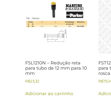
FSL1210N – Redução reta
FST12
para tubo de 12 mm para 10
para 
mm
rosca
R$
23,32
R$
75,1
Adicionar ao carrinho
Adici