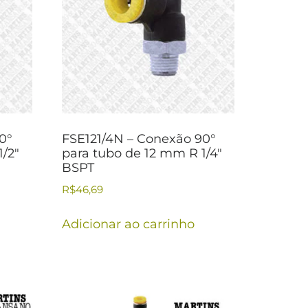
0°
FSE121/4N – Conexão 90°
1/2″
para tubo de 12 mm R 1/4″
BSPT
R$
46,69
Adicionar ao carrinho