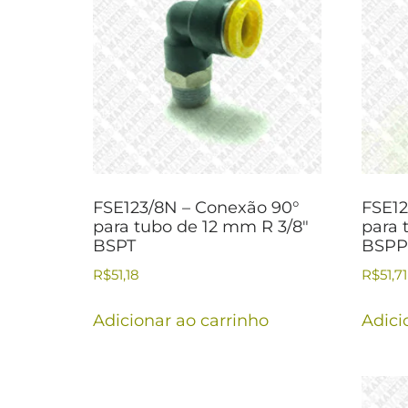
FSE123/8N – Conexão 90°
FSE12
para tubo de 12 mm R 3/8″
para 
BSPT
BSPP
R$
51,18
R$
51,71
Adicionar ao carrinho
Adici