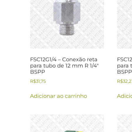
FSC12G1/4 – Conexão reta
FSC12
para tubo de 12 mm R 1/4″
para 
BSPP
BSPP
R$
31,75
R$
32,2
Adicionar ao carrinho
Adici