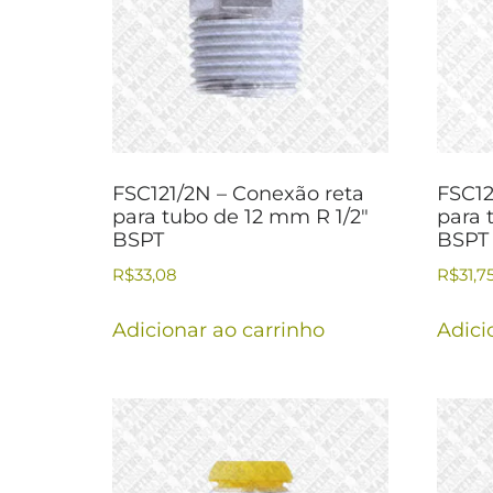
FSC121/2N – Conexão reta
FSC12
para tubo de 12 mm R 1/2″
para 
BSPT
BSPT
R$
33,08
R$
31,7
Adicionar ao carrinho
Adici