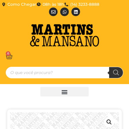
Como Chegar
08h às 18h
(14) 3233-8888
0