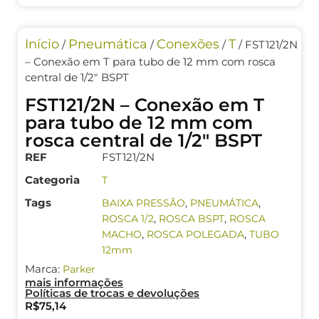
Início
Pneumática
Conexões
T
/
/
/
/ FST121/2N
– Conexão em T para tubo de 12 mm com rosca
central de 1/2″ BSPT
FST121/2N – Conexão em T
para tubo de 12 mm com
rosca central de 1/2″ BSPT
REF
FST121/2N
Categoria
T
Tags
,
,
BAIXA PRESSÃO
PNEUMÁTICA
,
,
ROSCA 1/2
ROSCA BSPT
ROSCA
,
,
MACHO
ROSCA POLEGADA
TUBO
12mm
Marca:
Parker
mais informações
Políticas de trocas e devoluções
R$
75,14