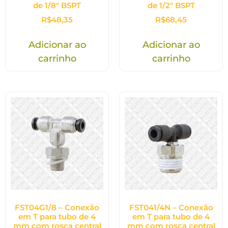
de 1/8″ BSPT
de 1/2″ BSPT
R$
48,35
R$
68,45
Adicionar ao
Adicionar ao
carrinho
carrinho
FST04G1/8 – Conexão
FST041/4N – Conexão
em T para tubo de 4
em T para tubo de 4
mm com rosca central
mm com rosca central