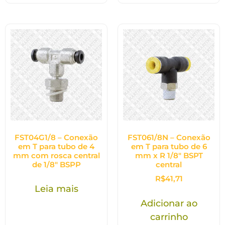
FST04G1/8 – Conexão
FST061/8N – Conexão
em T para tubo de 4
em T para tubo de 6
mm com rosca central
mm x R 1/8″ BSPT
de 1/8″ BSPP
central
R$
41,71
Leia mais
Adicionar ao
carrinho