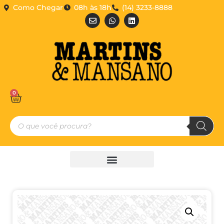
Como Chegar
08h às 18h
(14) 3233-8888
0