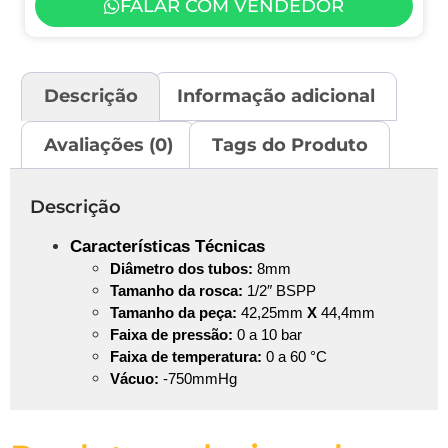
FALAR COM VENDEDOR
Descrição
Informação adicional
Avaliações (0)
Tags do Produto
Descrição
Características Técnicas
Diâmetro
dos tubos:
8mm
Tamanho da rosca:
1/2″ BSPP
Tamanho da peça:
42,25mm
X
44,4mm
Faixa de pressão:
0 a 10 bar
Faixa de temperatura:
0 a 60 °C
Vácuo:
-750mmHg