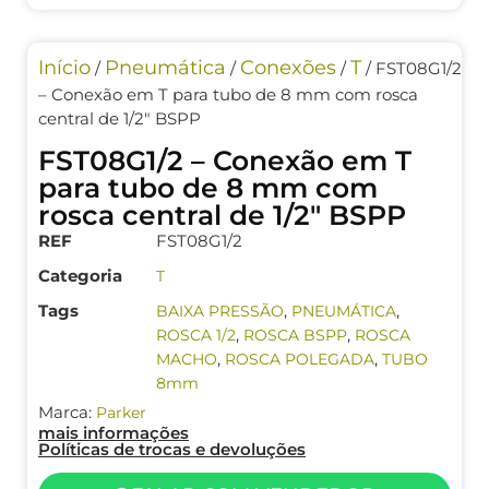
Início
Pneumática
Conexões
T
/
/
/
/ FST08G1/2
– Conexão em T para tubo de 8 mm com rosca
central de 1/2″ BSPP
FST08G1/2 – Conexão em T
para tubo de 8 mm com
rosca central de 1/2″ BSPP
REF
FST08G1/2
Categoria
T
Tags
,
,
BAIXA PRESSÃO
PNEUMÁTICA
,
,
ROSCA 1/2
ROSCA BSPP
ROSCA
,
,
MACHO
ROSCA POLEGADA
TUBO
8mm
Marca:
Parker
mais informações
Políticas de trocas e devoluções