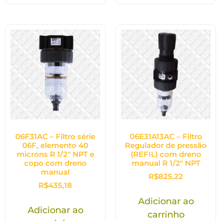
06F31AC – Filtro série
06E31A13AC – Filtro
06F, elemento 40
Regulador de pressão
microns R 1/2″ NPT e
(REFIL) com dreno
copo com dreno
manual R 1/2″ NPT
manual
R$
825,22
R$
435,18
Adicionar ao
Adicionar ao
carrinho