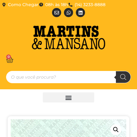
Como Chegar
08h às 18h
(14) 3233-8888
0