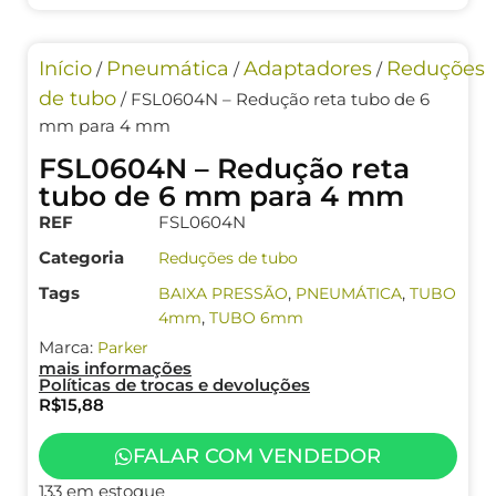
Início
Pneumática
Adaptadores
Reduções
/
/
/
de tubo
/ FSL0604N – Redução reta tubo de 6
mm para 4 mm
FSL0604N – Redução reta
tubo de 6 mm para 4 mm
REF
FSL0604N
Categoria
Reduções de tubo
Tags
,
,
BAIXA PRESSÃO
PNEUMÁTICA
TUBO
,
4mm
TUBO 6mm
Marca:
Parker
mais informações
Políticas de trocas e devoluções
R$
15,88
FALAR COM VENDEDOR
133 em estoque