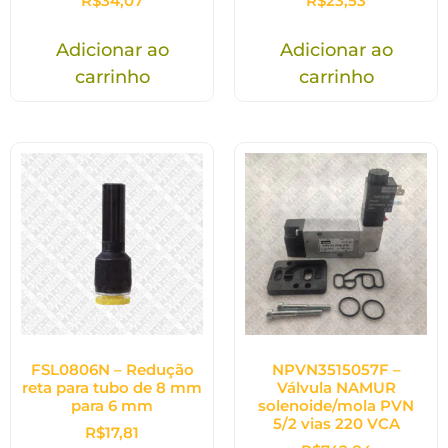
R$
34,07
R$
23,53
Adicionar ao
Adicionar ao
carrinho
carrinho
FSL0806N – Redução
NPVN3515057F –
reta para tubo de 8 mm
Válvula NAMUR
para 6 mm
solenoide/mola PVN
5/2 vias 220 VCA
R$
17,81