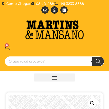
Como Chegar
08h às 18h
(14) 3233-8888
0