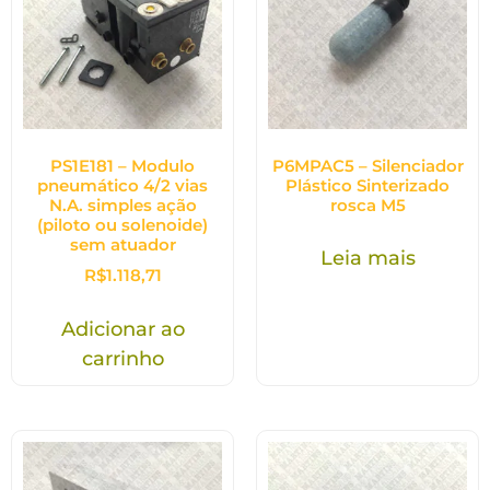
PS1E181 – Modulo
P6MPAC5 – Silenciador
pneumático 4/2 vias
Plástico Sinterizado
N.A. simples ação
rosca M5
(piloto ou solenoide)
sem atuador
Leia mais
R$
1.118,71
Adicionar ao
carrinho