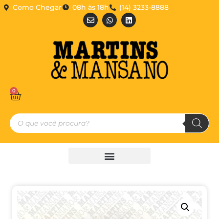
Como Chegar
08h às 18h
(14) 3233-8888
0