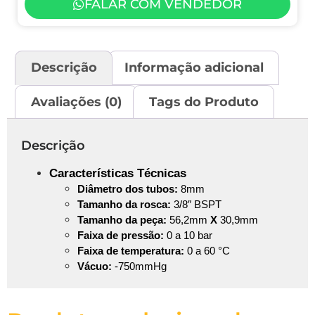
FALAR COM VENDEDOR
Descrição
Informação adicional
Avaliações (0)
Tags do Produto
Descrição
Características Técnicas
Diâmetro
dos tubos:
8mm
Tamanho da rosca:
3/8″ BSPT
Tamanho da peça:
56,2mm
X
30,9mm
Faixa de pressão:
0 a 10 bar
Faixa de temperatura:
0 a 60 °C
Vácuo:
-750mmHg