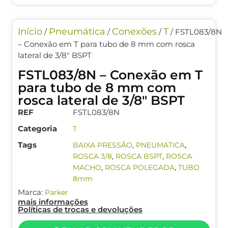
Início
Pneumática
Conexões
T
/
/
/
/ FSTL083/8N
– Conexão em T para tubo de 8 mm com rosca
lateral de 3/8″ BSPT
FSTL083/8N – Conexão em T
para tubo de 8 mm com
rosca lateral de 3/8″ BSPT
REF
FSTL083/8N
Categoria
T
Tags
,
,
BAIXA PRESSÃO
PNEUMÁTICA
,
,
ROSCA 3/8
ROSCA BSPT
ROSCA
,
,
MACHO
ROSCA POLEGADA
TUBO
8mm
Marca:
Parker
mais informações
Políticas de trocas e devoluções