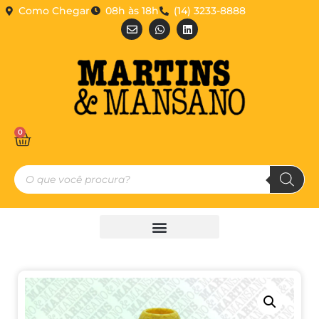
Como Chegar
08h às 18h
(14) 3233-8888
0