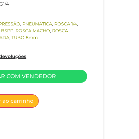
G1/4
,
,
,
 PRESSÃO
PNEUMÁTICA
ROSCA 1/4
,
,
 BSPP
ROSCA MACHO
ROSCA
,
ADA
TUBO 8mm
e devoluções
AR COM VENDEDOR
 ao carrinho