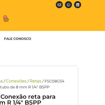
0
FALE CONOSCO
ca
Conexões
Retas
/
/
/ FSC08G1/4
 tubo de 8 mm R 1/4″ BSPP
 Conexão reta para
m R 1/4″ BSPP