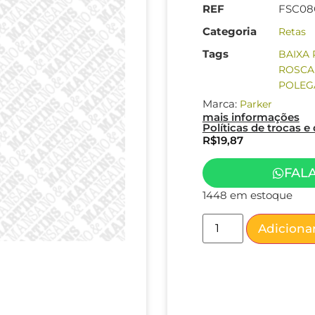
REF
FSC08
Categoria
Retas
Tags
BAIXA
ROSCA
POLEG
Marca:
Parker
mais informações
Políticas de trocas 
R$
19,87
FAL
1448 em estoque
Adicionar