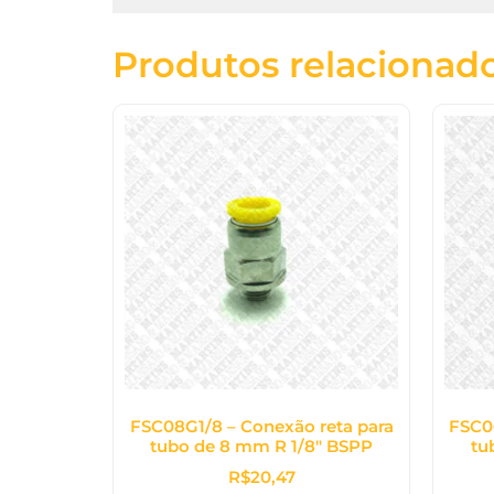
Produtos relacionad
FSC08G1/8 – Conexão reta para
FSC0
tubo de 8 mm R 1/8″ BSPP
tu
R$
20,47