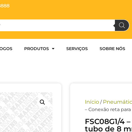
8888
LOGOS
PRODUTOS
SERVIÇOS
SOBRE NÓS
Início
Pneumáti
/
– Conexão reta para
FSC08G1/4 –
tubo de 8 m