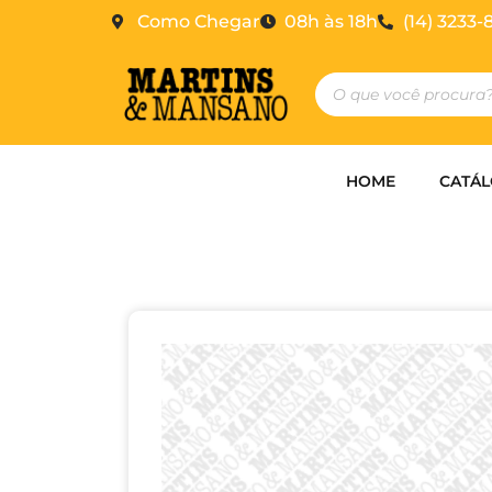
Como Chegar
08h às 18h
(14) 3233-
HOME
CATÁ