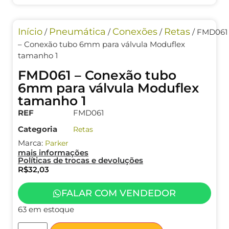
Início
Pneumática
Conexões
Retas
/
/
/
/ FMD061
– Conexão tubo 6mm para válvula Moduflex
tamanho 1
FMD061 – Conexão tubo
6mm para válvula Moduflex
tamanho 1
REF
FMD061
Categoria
Retas
Marca:
Parker
mais informações
Políticas de trocas e devoluções
R$
32,03
FALAR COM VENDEDOR
63 em estoque