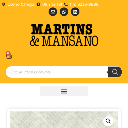
Como Chegar
08h às 18h
(14) 3233-8888
0