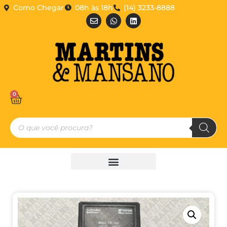
Como Chegar
08h às 18h
(14) 3233-8888
0