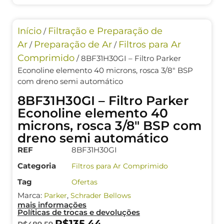
Início
Filtração e Preparação de
/
Ar
Preparação de Ar
Filtros para Ar
/
/
Comprimido
/ 8BF31H30GI – Filtro Parker
Econoline elemento 40 microns, rosca 3/8″ BSP
com dreno semi automático
8BF31H30GI – Filtro Parker
Econoline elemento 40
microns, rosca 3/8″ BSP com
dreno semi automático
REF
8BF31H30GI
Categoria
Filtros para Ar Comprimido
Tag
Ofertas
Marca:
,
Parker
Schrader Bellows
mais informações
Políticas de trocas e devoluções
R$
135,44