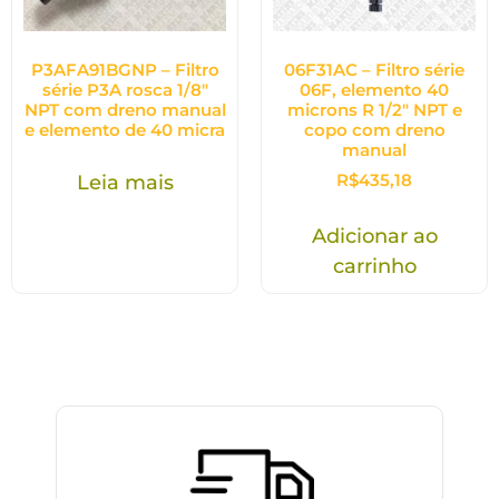
P3AFA91BGNP – Filtro
06F31AC – Filtro série
série P3A rosca 1/8″
06F, elemento 40
NPT com dreno manual
microns R 1/2″ NPT e
e elemento de 40 micra
copo com dreno
manual
R$
435,18
Leia mais
Adicionar ao
carrinho