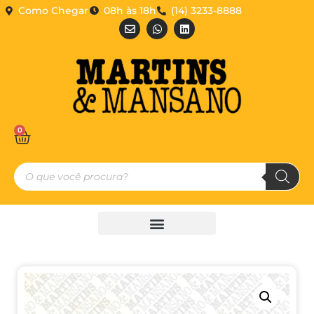
Como Chegar
08h às 18h
(14) 3233-8888
0