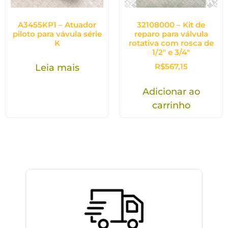
A3455KP1 – Atuador
32108000 – Kit de
piloto para vávula série
reparo para válvula
K
rotativa com rosca de
1/2″ e 3/4″
R$
567,15
Leia mais
Adicionar ao
carrinho