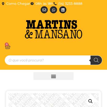
Como Chegar
08h às 18h
(14) 3233-8888
0