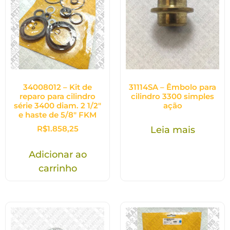
34008012 – Kit de
31114SA – Êmbolo para
reparo para cilindro
cilindro 3300 simples
série 3400 diam. 2 1/2″
ação
e haste de 5/8″ FKM
R$
1.858,25
Leia mais
Adicionar ao
carrinho