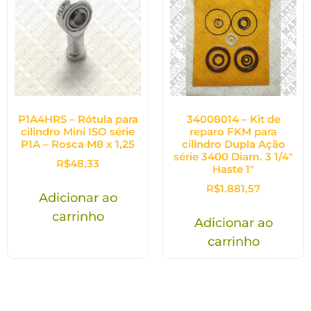
P1A4HRS – Rótula para
34008014 – Kit de
cilindro Mini ISO série
reparo FKM para
P1A – Rosca M8 x 1,25
cilindro Dupla Ação
série 3400 Diam. 3 1/4″
R$
48,33
Haste 1″
R$
1.881,57
Adicionar ao
carrinho
Adicionar ao
carrinho