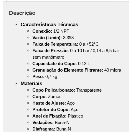
Descrição
Características Técnicas
Conexão:
1/2 NPT
Vazão (L/min):
3.398
Faixa de Temperatura:
0 a +52°C
Faixa de Pressão:
0 a 10 bar / 0,14 a 8,5 bar
sem manômetro
Capacidade do Copo:
0,12 L
Granulação do Elemento Filtrante:
40 micra
Peso:
0,7 kg
Materiais
Copo Policarbonato:
Transparente
Corpo:
Zamac
Haste de Ajuste:
Aço
Protetor do Copo:
Aço
Anel de Fixação:
Plástico
Vedações:
Buna-N
Diafragma:
Buna-N