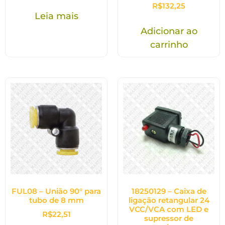
R$
132,25
Leia mais
Adicionar ao
carrinho
FUL08 – União 90° para
18250129 – Caixa de
tubo de 8 mm
ligação retangular 24
VCC/VCA com LED e
R$
22,51
supressor de