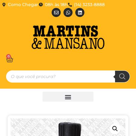
Como Chegar
08h às 18h
(14) 3233-8888
0