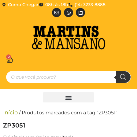
Como Chegar
08h às 18h
(14) 3233-8888
0
Início
/ Produtos marcados com a tag “ZP3051”
ZP3051