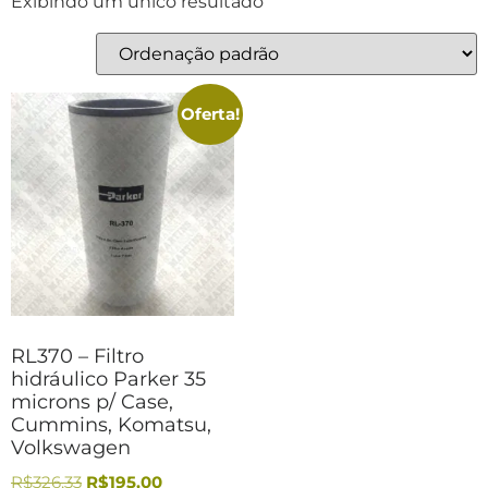
Exibindo um único resultado
Oferta!
RL370 – Filtro
hidráulico Parker 35
microns p/ Case,
Cummins, Komatsu,
Volkswagen
R$
326,33
R$
195,00