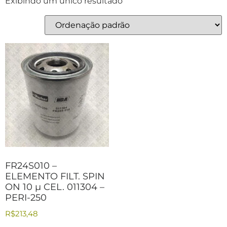
Exibindo um único resultado
FR24S010 –
ELEMENTO FILT. SPIN
ON 10 µ CEL. 011304 –
PERI-250
R$
213,48