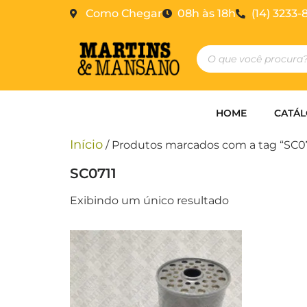
Como Chegar
08h às 18h
(14) 3233-
HOME
CATÁ
Início
/ Produtos marcados com a tag “SC07
SC0711
Exibindo um único resultado