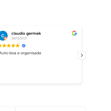
claudio germek
De
28/12/2021
03/
uito boa e organisada
Este usuár