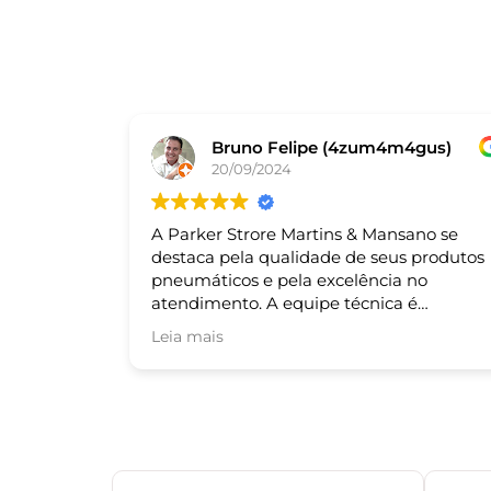
Bruno Felipe (4zum4m4gus)
20/09/2024
A Parker Strore Martins & Mansano se
destaca pela qualidade de seus produtos
pneumáticos e pela excelência no
atendimento. A equipe técnica é
altamente qualificada e sempre pronta
Leia mais
para auxiliar nas necessidades dos cliente
Recomendo!