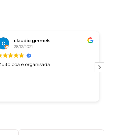
claudio germek
De
28/12/2021
03/
uito boa e organisada
Este usuár