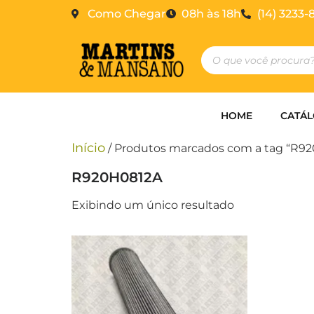
Como Chegar
08h às 18h
(14) 3233-
HOME
CATÁ
Início
/ Produtos marcados com a tag “R9
R920H0812A
Exibindo um único resultado