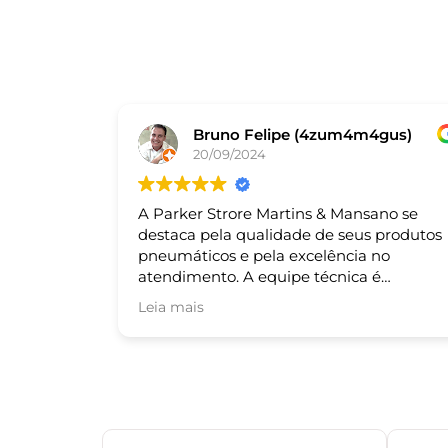
Bruno Felipe (4zum4m4gus)
20/09/2024
A Parker Strore Martins & Mansano se
destaca pela qualidade de seus produtos
pneumáticos e pela excelência no
atendimento. A equipe técnica é
altamente qualificada e sempre pronta
Leia mais
para auxiliar nas necessidades dos cliente
Recomendo!