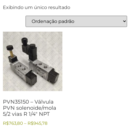
Exibindo um único resultado
PVN35150 – Válvula
PVN solenoide/mola
5/2 vias R 1/4″ NPT
R$
763,80
–
R$
945,78