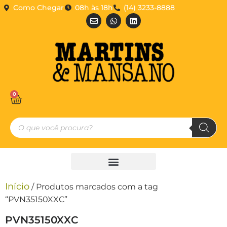
Como Chegar
08h às 18h
(14) 3233-8888
0
Início
/ Produtos marcados com a tag
“PVN35150XXC”
PVN35150XXC