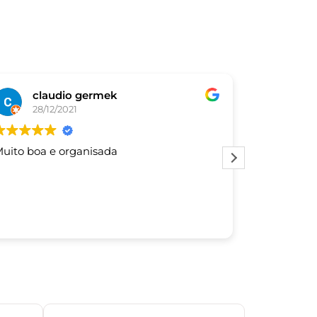
claudio germek
De
28/12/2021
03/
uito boa e organisada
Este usuár