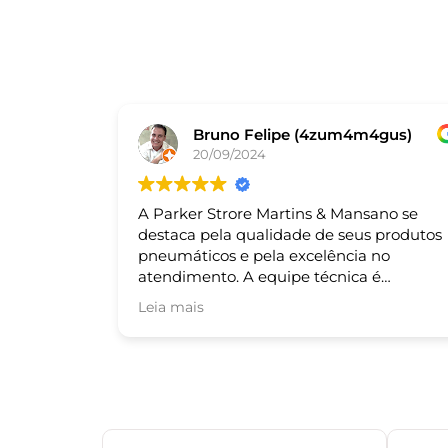
Bruno Felipe (4zum4m4gus)
20/09/2024
A Parker Strore Martins & Mansano se
destaca pela qualidade de seus produtos
pneumáticos e pela excelência no
atendimento. A equipe técnica é
altamente qualificada e sempre pronta
Leia mais
para auxiliar nas necessidades dos cliente
Recomendo!