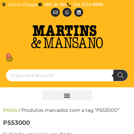
Como Chegar
08h às 18h
(14) 3233-8888
0
Início
/ Produtos marcados com a tag “P553000”
P553000