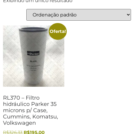
Exibindo um único resultado
Oferta!
RL370 – Filtro
hidráulico Parker 35
microns p/ Case,
Cummins, Komatsu,
Volkswagen
R$
326,33
R$
195,00