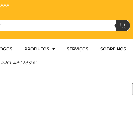
8888
LOGOS
PRODUTOS
SERVIÇOS
SOBRE NÓS
XPRO: 48028391”