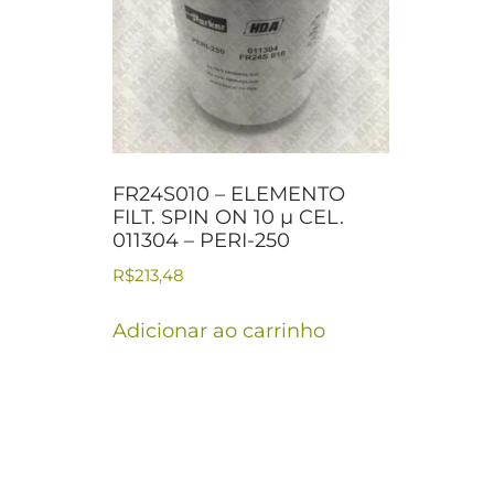
FR24S010 – ELEMENTO
FILT. SPIN ON 10 µ CEL.
011304 – PERI-250
R$
213,48
Adicionar ao carrinho