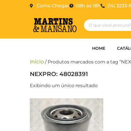
Como Chegar
08h às 18h
(14) 3233-
HOME
CATÁ
Início
/ Produtos marcados com a tag “NE
NEXPRO: 48028391
Exibindo um único resultado