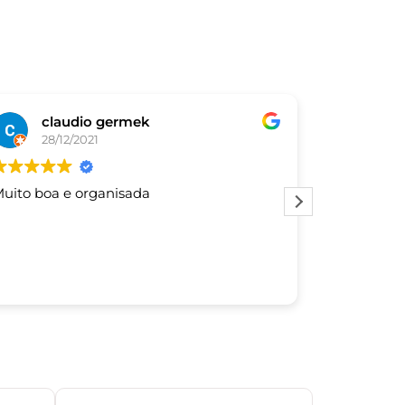
claudio germek
De
28/12/2021
03/
uito boa e organisada
Este usuár