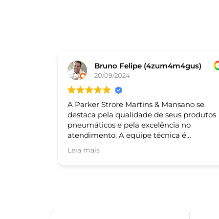
Bruno Felipe (4zum4m4gus)
20/09/2024
A Parker Strore Martins & Mansano se
destaca pela qualidade de seus produtos
pneumáticos e pela excelência no
atendimento. A equipe técnica é
altamente qualificada e sempre pronta
Leia mais
para auxiliar nas necessidades dos cliente
Recomendo!