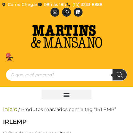
Como Chegar
08h às 18h
(14) 3233-8888
0
Início
/ Produtos marcados com a tag “IRLEMP”
IRLEMP