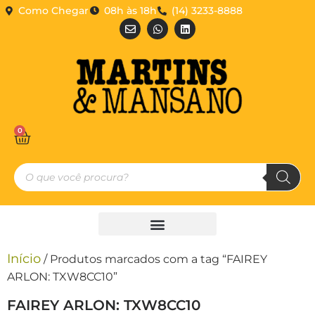
Como Chegar
08h às 18h
(14) 3233-8888
0
Início
/ Produtos marcados com a tag “FAIREY
ARLON: TXW8CC10”
FAIREY ARLON: TXW8CC10