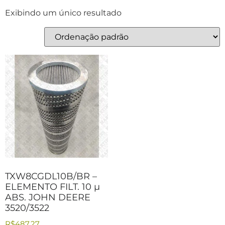
Exibindo um único resultado
TXW8CGDL10B/BR –
ELEMENTO FILT. 10 µ
ABS. JOHN DEERE
3520/3522
R$
487,27