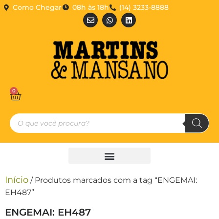
Como Chegar
08h às 18h
(14) 3233-8888
0
Início
/ Produtos marcados com a tag “ENGEMAI:
EH487”
ENGEMAI: EH487