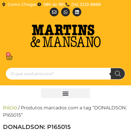
Como Chegar
08h às 18h
(14) 3233-8888
0
Início
/ Produtos marcados com a tag “DONALDSON:
P165015”
DONALDSON: P165015