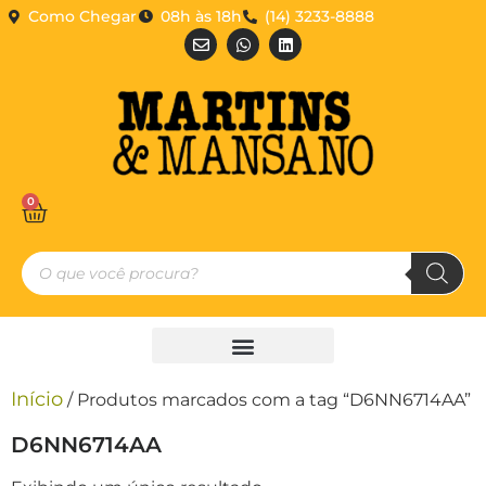
Como Chegar
08h às 18h
(14) 3233-8888
0
Início
/ Produtos marcados com a tag “D6NN6714AA”
D6NN6714AA