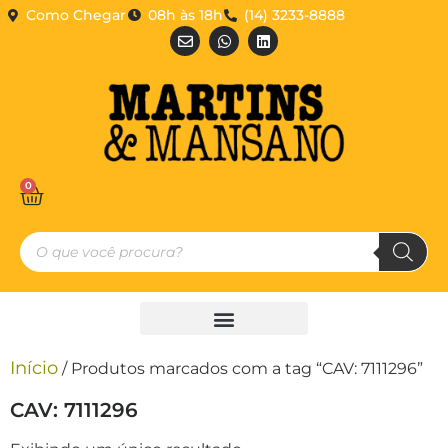
Como Chegar
08h às 18h
(14) 3233-8888
0
Início
/ Produtos marcados com a tag “CAV: 7111296”
CAV: 7111296