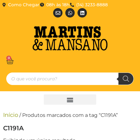
Como Chegar
08h às 18h
(14) 3233-8888
0
Início
/ Produtos marcados com a tag “C1191A”
C1191A