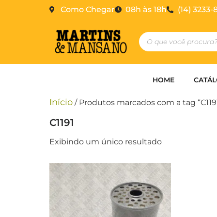
Como Chegar
08h às 18h
(14) 3233-
HOME
CATÁ
Início
/ Produtos marcados com a tag “C119
C1191
Exibindo um único resultado