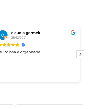
claudio germek
De
28/12/2021
03/
uito boa e organisada
Este usuár