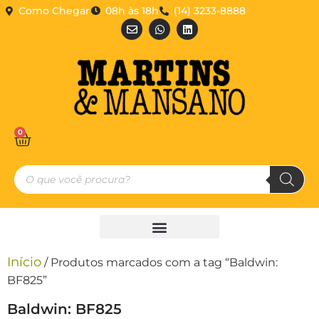
Como Chegar
08h às 18h
(14) 3233-8888
0
Início
/ Produtos marcados com a tag “Baldwin:
BF825”
Baldwin: BF825