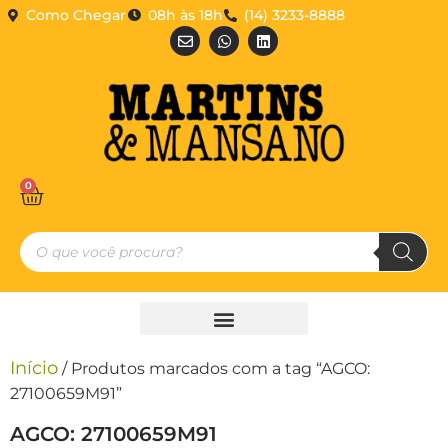
Como Chegar
08h às 18h
(14) 3233-8888
0
Início
/ Produtos marcados com a tag “AGCO:
27100659M91”
AGCO: 27100659M91