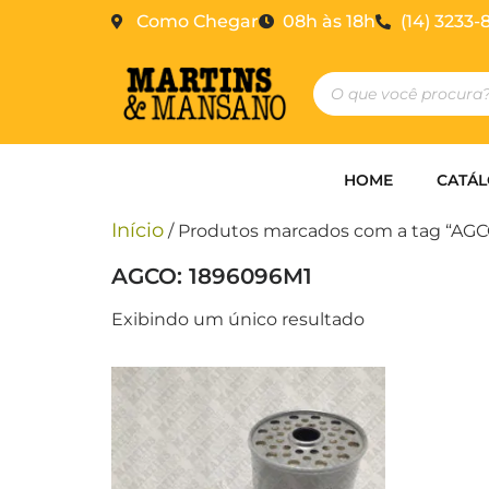
Como Chegar
08h às 18h
(14) 3233-
HOME
CATÁ
Início
/ Produtos marcados com a tag “AGC
AGCO: 1896096M1
Exibindo um único resultado