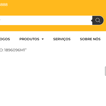
8888
LOGOS
PRODUTOS
SERVIÇOS
SOBRE NÓS
O: 1896096M1”