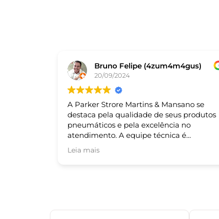
Bruno Felipe (4zum4m4gus)
20/09/2024
A Parker Strore Martins & Mansano se
destaca pela qualidade de seus produtos
pneumáticos e pela excelência no
atendimento. A equipe técnica é
altamente qualificada e sempre pronta
Leia mais
para auxiliar nas necessidades dos cliente
Recomendo!