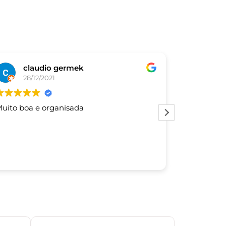
claudio germek
De
28/12/2021
03/
uito boa e organisada
Este usuár