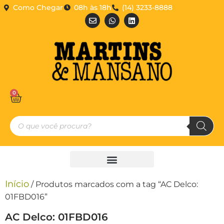
Como Chegar
08h às 18h
(14) 3233-8888
0
Início
/ Produtos marcados com a tag “AC Delco:
01FBD016”
AC Delco: 01FBD016