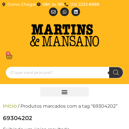
Como Chegar
08h às 18h
(14) 3233-8888
0
Início
/ Produtos marcados com a tag “69304202”
69304202