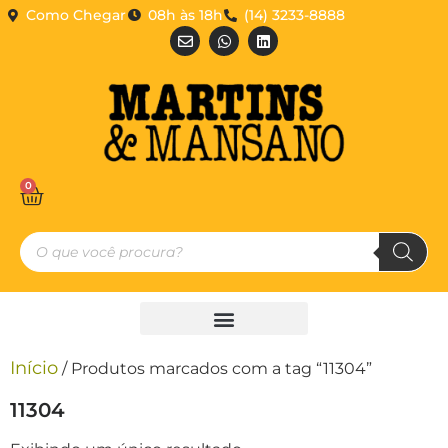
Como Chegar
08h às 18h
(14) 3233-8888
0
Início
/ Produtos marcados com a tag “11304”
11304