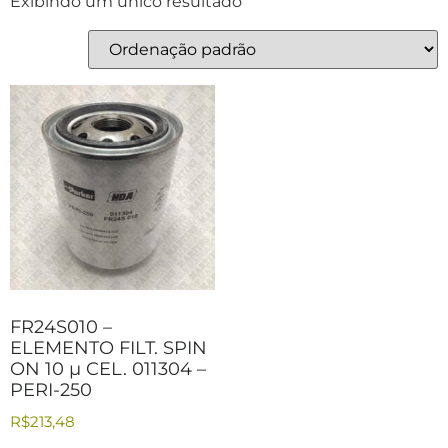
Exibindo um único resultado
FR24S010 –
ELEMENTO FILT. SPIN
ON 10 µ CEL. 011304 –
PERI-250
R$
213,48