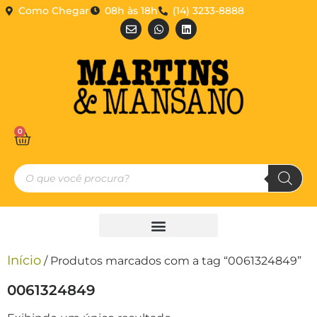
Como Chegar
08h às 18h
(14) 3233-8888
0
Início
/ Produtos marcados com a tag “0061324849”
0061324849