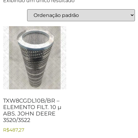
Exibindo um único resultado
TXW8CGDL10B/BR –
ELEMENTO FILT. 10 µ
ABS. JOHN DEERE
3520/3522
R$
487,27