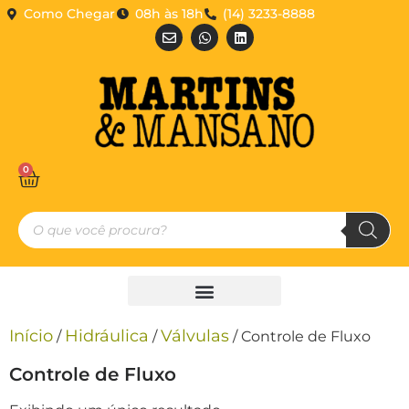
Como Chegar
08h às 18h
(14) 3233-8888
0
Início
Hidráulica
Válvulas
/
/
/ Controle de Fluxo
Controle de Fluxo