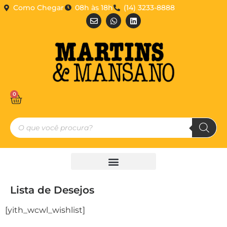
Como Chegar
08h às 18h
(14) 3233-8888
0
Lista de Desejos
[yith_wcwl_wishlist]